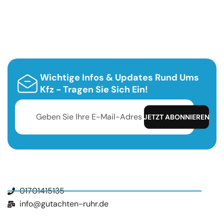
Wichtige Infos & Updates Rund Ums
Kfz - Tragen Sie Sich Ein!
01701415135
info@gutachten-ruhr.de