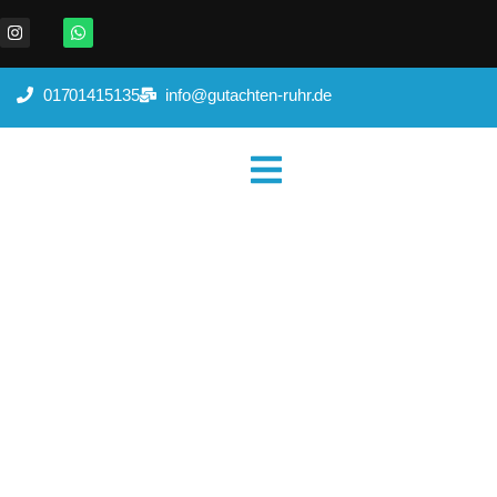
01701415135
info@gutachten-ruhr.de