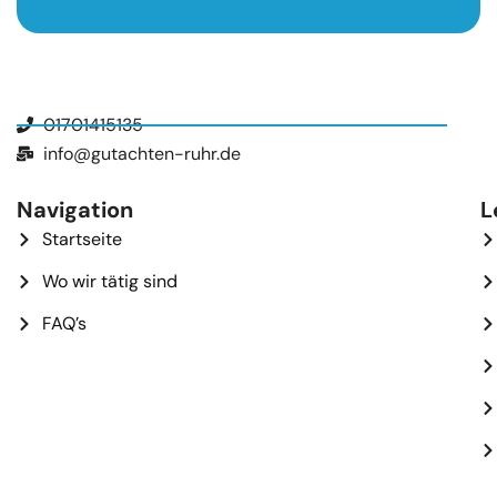
01701415135
info@gutachten-ruhr.de
Navigation
L
Startseite
Wo wir tätig sind
FAQ’s