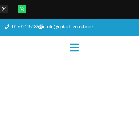
01701415135
info@gutachten-ruhr.de
Kfz Gutachter Bochum
Home
|
Wo wir tätig sind
|
Kfz Gutachter Bochum