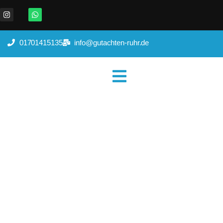
01701415135
info@gutachten-ruhr.de
Kfz Gutachter Bottrop
Home
|
Wo wir tätig sind
|
Kfz Gutachter Bottrop