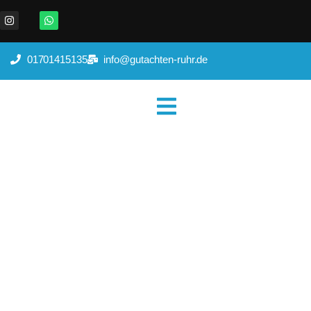
01701415135
info@gutachten-ruhr.de
Kfz Gutachter Essen
Home
|
Wo wir tätig sind
|
Kfz Gutachter Essen