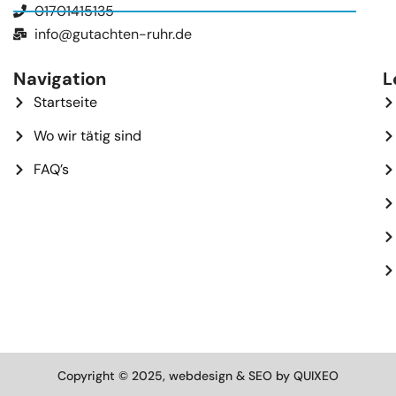
01701415135
info@gutachten-ruhr.de
Navigation
L
Startseite
Wo wir tätig sind
FAQ’s
Copyright © 2025, webdesign & SEO by QUIXEO